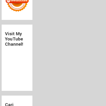
Visit My
YouTube
Channel!
Cari