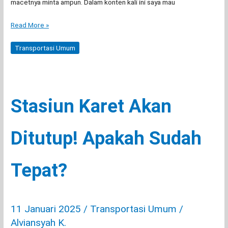
macetnya minta ampun. Dalam konten kali ini saya mau
Review
Read More »
Rute
Transjakarta
Transportasi Umum
D41:
Bus
Transjakarta
Hadir
Stasiun Karet Akan
di
Sawangan!
Ditutup! Apakah Sudah
Tepat?
11 Januari 2025
/
Transportasi Umum
/
Alviansyah K.