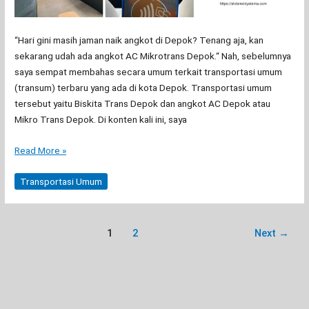
“Hari gini masih jaman naik angkot di Depok? Tenang aja, kan
sekarang udah ada angkot AC Mikrotrans Depok.“ Nah, sebelumnya
saya sempat membahas secara umum terkait transportasi umum
(transum) terbaru yang ada di kota Depok. Transportasi umum
tersebut yaitu Biskita Trans Depok dan angkot AC Depok atau
Mikro Trans Depok. Di konten kali ini, saya
Review
Read More »
Naik
Angkot
Transportasi Umum
AC
Depok
1
2
Next
→