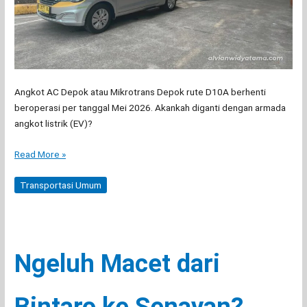
Angkot AC Depok atau Mikrotrans Depok rute D10A berhenti
beroperasi per tanggal Mei 2026. Akankah diganti dengan armada
angkot listrik (EV)?
Angkot
Read More »
AC
Depok
Transportasi Umum
D10A
Berhenti
Beroperasi!
Ngeluh Macet dari
Bintaro ke Senayan?