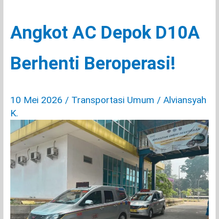
Angkot AC Depok D10A
Berhenti Beroperasi!
10 Mei 2026
/
Transportasi Umum
/
Alviansyah
K.