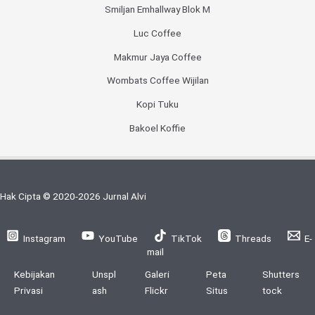
Smiljan Emhallway Blok M
Luc Coffee
Makmur Jaya Coffee
Wombats Coffee Wijilan
Kopi Tuku
Bakoel Koffie
Hak Cipta © 2020-2026 Jurnal Alvi
Instagram
YouTube
TikTok
Threads
E-
mail
Kebijakan
Unspl
Galeri
Peta
Shutters
Privasi
ash
Flickr
Situs
tock