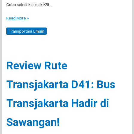
Coba sekali-kali naik KRL.
Ngeluh
Read More »
Macet
dari
Transportasi Umum
Bintaro
ke
Senayan?
KRL-
Review Rute
in
Aja!
Transjakarta D41: Bus
Transjakarta Hadir di
Sawangan!