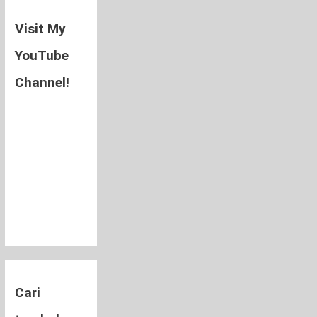
Visit My
YouTube
Channel!
Cari