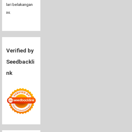
lari belakangan
ini.
Verified by
Seedbackli
nk