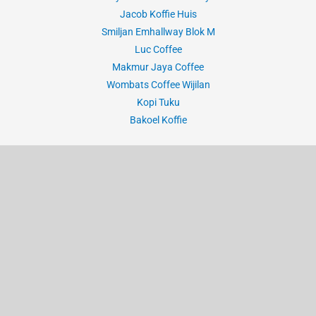
Jacob Koffie Huis
Smiljan Emhallway Blok M
Luc Coffee
Makmur Jaya Coffee
Wombats Coffee Wijilan
Kopi Tuku
Bakoel Koffie
Hak Cipta © 2020-2026 Jurnal Alvi
Instagram
YouTube
TikTok
Threads
E-mail
Kebijakan Privasi
Unsplash
Galeri Flickr
Peta Situs
Shutterstock