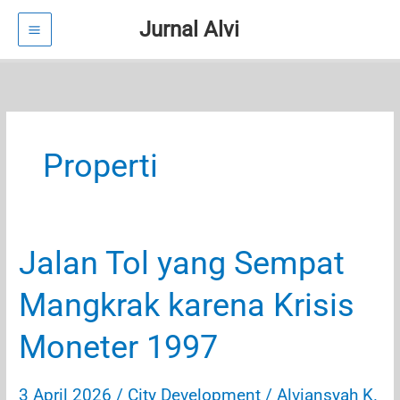
Jurnal Alvi
Lewati
ke
konten
Properti
Jalan Tol yang Sempat
Mangkrak karena Krisis
Moneter 1997
3 April 2026
/
City Development
/
Alviansyah K.