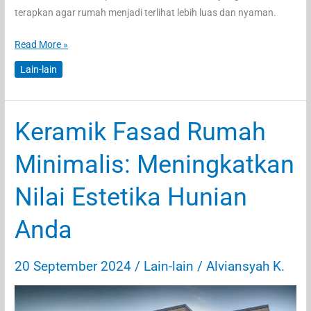
terapkan agar rumah menjadi terlihat lebih luas dan nyaman.
5
Read More »
Tips
Lain-lain
Menata
Furnitur
Rumah
Keramik Fasad Rumah
Agar
Terlihat
Minimalis: Meningkatkan
Lebih
Luas
Nilai Estetika Hunian
Anda
20 September 2024
/
Lain-lain
/
Alviansyah K.