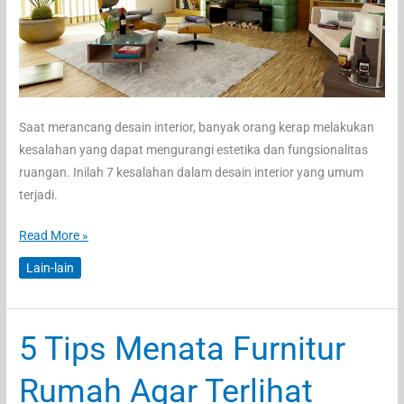
Saat merancang desain interior, banyak orang kerap melakukan
kesalahan yang dapat mengurangi estetika dan fungsionalitas
ruangan. Inilah 7 kesalahan dalam desain interior yang umum
terjadi.
7
Read More »
Kesalahan
Lain-lain
Desain
Interior
yang
5 Tips Menata Furnitur
Sering
Terjadi
Rumah Agar Terlihat
dan