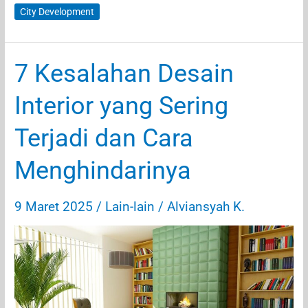
Tol
City Development
yang
Sempat
Mangkrak
7 Kesalahan Desain
karena
Krisis
Interior yang Sering
Moneter
1997
Terjadi dan Cara
Menghindarinya
9 Maret 2025
/
Lain-lain
/
Alviansyah K.