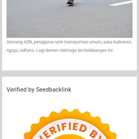
Seorang ASN, pengguna rutin transportasi umum, suka kulineran,
ngopi, railfans. Lagi demen olahraga lari belakangan ini.
Verified by Seedbacklink