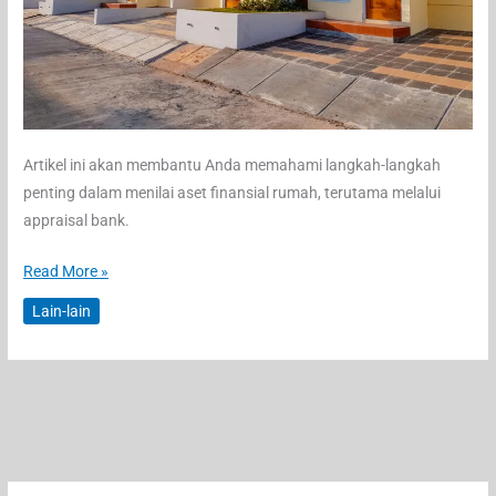
Artikel ini akan membantu Anda memahami langkah-langkah
penting dalam menilai aset finansial rumah, terutama melalui
appraisal bank.
Cara
Read More »
Menilai
Lain-lain
Aset
Finansial
Rumah:
Panduan
Lengkap
untuk
Pemilik