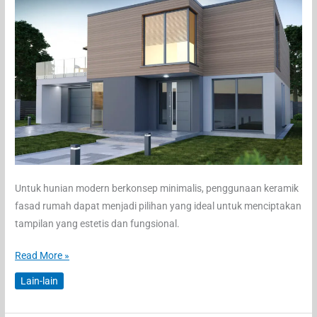
Untuk hunian modern berkonsep minimalis, penggunaan keramik
fasad rumah dapat menjadi pilihan yang ideal untuk menciptakan
tampilan yang estetis dan fungsional.
Keramik
Read More »
Fasad
Lain-lain
Rumah
Minimalis: