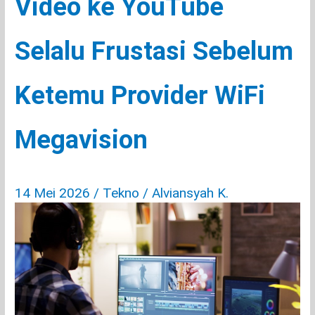
Video ke YouTube
Selalu Frustasi Sebelum
Ketemu Provider WiFi
Megavision
14 Mei 2026
/
Tekno
/
Alviansyah K.