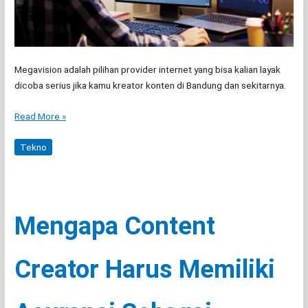
Megavision adalah pilihan provider internet yang bisa kalian layak
dicoba serius jika kamu kreator konten di Bandung dan sekitarnya.
Saya
Read More »
Upload
Ratusan
Tekno
Video
ke
YouTube
Selalu
Mengapa Content
Frustasi
Sebelum
Ketemu
Creator Harus Memiliki
Provider
WiFi
Megavision