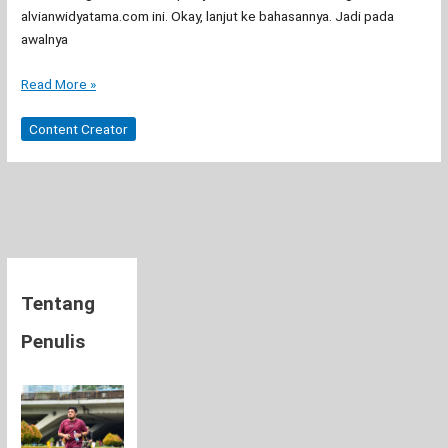
alvianwidyatama.com ini. Okay, lanjut ke bahasannya. Jadi pada
awalnya
Ujung-
Read More »
ujungnya
Bikin
Content Creator
Akun
TikTok
Tentang
Penulis