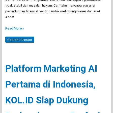
tidak stabil dan masalah hukum. Cari tahu mengapa asuransi
perlindungan finansial penting untuk melindungi karier dan aset
Anda!
Mengapa
Read More »
Content
Creator
Content Creator
Harus
Memiliki
Asuransi
Sebagai
Platform Marketing AI
Perlindungan
Finansial?
Pertama di Indonesia,
KOL.ID Siap Dukung