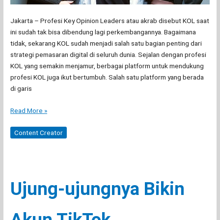
Jakarta – Profesi Key Opinion Leaders atau akrab disebut KOL saat
ini sudah tak bisa dibendung lagi perkembangannya. Bagaimana
tidak, sekarang KOL sudah menjadi salah satu bagian penting dari
strategi pemasaran digital di seluruh dunia. Sejalan dengan profesi
KOL yang semakin menjamur, berbagai platform untuk mendukung
profesi KOL juga ikut bertumbuh. Salah satu platform yang berada
di garis
Platform
Read More »
Marketing
AI
Content Creator
Pertama
di
Indonesia,
KOL.ID
Ujung-ujungnya Bikin
Siap
Dukung
Perkembangan
Akun TikTok