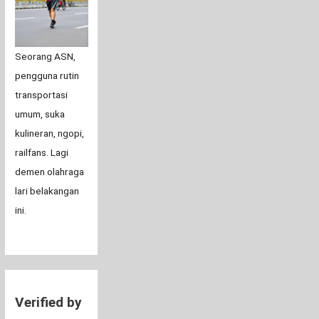
Seorang ASN,
pengguna rutin
transportasi
umum, suka
kulineran, ngopi,
railfans. Lagi
demen olahraga
lari belakangan
ini.
Verified by