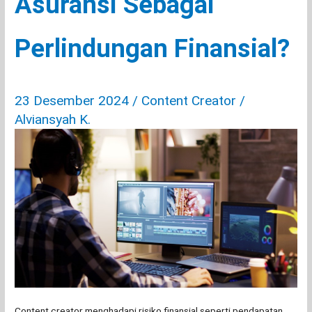
Asuransi Sebagai
Perlindungan Finansial?
23 Desember 2024
/
Content Creator
/
Alviansyah K.
Content creator menghadapi risiko finansial seperti pendapatan