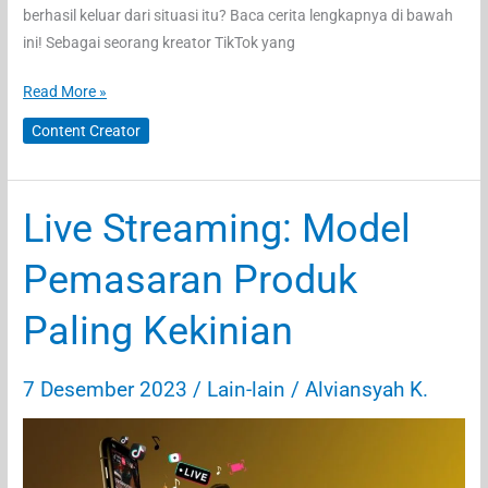
berhasil keluar dari situasi itu? Baca cerita lengkapnya di bawah
ini! Sebagai seorang kreator TikTok yang
Pengalaman
Read More »
Konten
Content Creator
TikTok
Stuck
di
Live Streaming: Model
200
Viewers
Pemasaran Produk
dan
Cara
Paling Kekinian
Mengatasinya
dengan
7 Desember 2023
/
Lain-lain
/
Alviansyah K.
iBooming