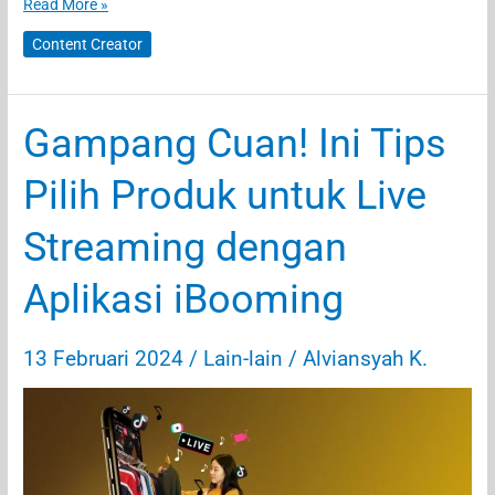
Ujung-
Read More »
ujungnya
Content Creator
Bikin
Akun
TikTok
Gampang Cuan! Ini Tips
Pilih Produk untuk Live
Streaming dengan
Aplikasi iBooming
13 Februari 2024
/
Lain-lain
/
Alviansyah K.