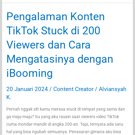
Tips
Pilih
Pengalaman Konten
Produk
untuk
TikTok Stuck di 200
Live
Streaming
Viewers dan Cara
dengan
Aplikasi
Mengatasinya dengan
iBooming
iBooming
20 Januari 2024
/
Content Creator
/
Alviansyah
K.
Pernah nggak sih kamu merasa stuck di tempat yang sama dan
ga maju-maju? Itu yang aku rasain saat viewers video TikTok
cuma mondar-mandir di angka 200-an. Tapi, ternyata ada satu
hal yang bisa ngubah semuanya. Penasaran gimana aku bisa