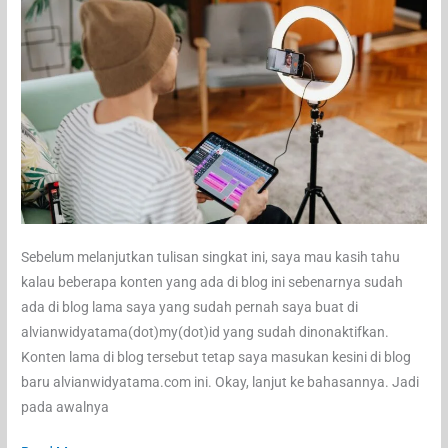
KOL
di
Indonesia
Sebelum melanjutkan tulisan singkat ini, saya mau kasih tahu
kalau beberapa konten yang ada di blog ini sebenarnya sudah
ada di blog lama saya yang sudah pernah saya buat di
alvianwidyatama(dot)my(dot)id yang sudah dinonaktifkan.
Konten lama di blog tersebut tetap saya masukan kesini di blog
baru alvianwidyatama.com ini. Okay, lanjut ke bahasannya. Jadi
pada awalnya