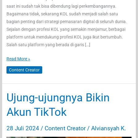
saat ini sudah tak bisa dibendung lagi perkembangannya.
Bagaimana tidak, sekarang KOL sudah menjadi salah satu
bagian penting dari strategi pemasaran digital di seluruh dunia.
Sejalan dengan profesi KOL yang semakin menjamur, berbagai
platform untuk mendukung profesi KOL juga ikut bertumbuh.
Salah satu platform yang berada di garis […]
Platform
Read More »
Marketing
Content Creator
AI
Pertama
di
Ujung-ujungnya Bikin
Indonesia,
KOL.ID
Akun TikTok
Siap
Dukung
28 Juli 2024
/
Content Creator
/
Alviansyah K.
Perkembangan
Profesi