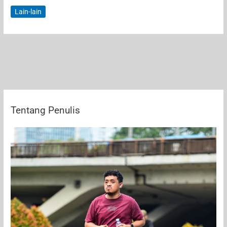
Streaming:
Lain-lain
Model
Pemasaran
Produk
Paling
Kekinian
Tentang Penulis