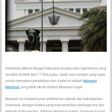
Indonesia dikenal dengan kekayaan budaya dan sejarahnya yang
tersebar di lebih dari 17.000 pulau. Salah satu tempat yang tepat
untuk menyelami peradaban dan tradisi ini adalah
Museum
Nasional
, yang lebih akrab disebut Museum Gajah.
Museum ini menjadi pusat pelestarian sejarah dan kebudayaan
Indonesia, dengan koleksi yang mencerminkan berbagai era dan
wilayah di Nusantara. Sebagai destinasi utama, museum ini juga