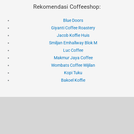
Rekomendasi Coffeeshop:
Blue Doors
Giyanti Coffee Roastery
Jacob Koffie Huis
Smiljan Emhallway Blok M
Luc Coffee
Makmur Jaya Coffee
Wombats Coffee Wijilan
Kopi Tuku
Bakoel Koffie
Hak Cipta © 2020-2026 Jurnal Alvi
Instagram
YouTube
TikTok
Threads
E-mail