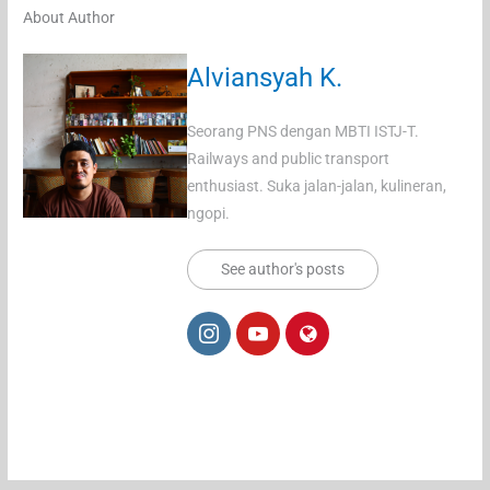
About Author
Alviansyah K.
Seorang PNS dengan MBTI ISTJ-T.
Railways and public transport
enthusiast. Suka jalan-jalan, kulineran,
ngopi.
See author's posts