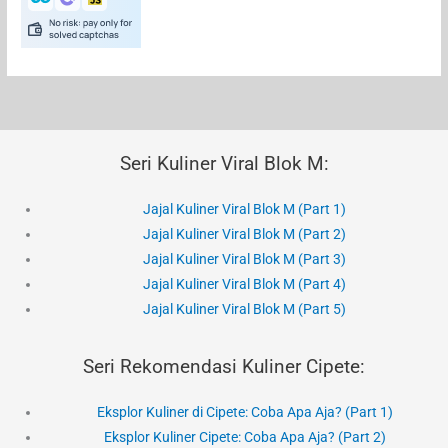
Seri Kuliner Viral Blok M:
Jajal Kuliner Viral Blok M (Part 1)
Jajal Kuliner Viral Blok M (Part 2)
Jajal Kuliner Viral Blok M (Part 3)
Jajal Kuliner Viral Blok M (Part 4)
Jajal Kuliner Viral Blok M (Part 5)
Seri Rekomendasi Kuliner Cipete:
Eksplor Kuliner di Cipete: Coba Apa Aja? (Part 1)
Eksplor Kuliner Cipete: Coba Apa Aja? (Part 2)