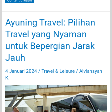
Content Creator
TikTok
Stuck
di
Ayuning Travel: Pilihan
200
Viewers
Travel yang Nyaman
dan
Cara
untuk Bepergian Jarak
Mengatasinya
dengan
Jauh
iBooming
4 Januari 2024
/
Travel & Leisure
/
Alviansyah
K.