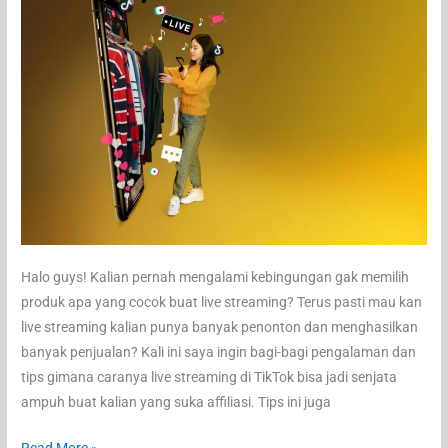
Halo guys! Kalian pernah mengalami kebingungan gak memilih
produk apa yang cocok buat live streaming? Terus pasti mau kan
live streaming kalian punya banyak penonton dan menghasilkan
banyak penjualan? Kali ini saya ingin bagi-bagi pengalaman dan
tips gimana caranya live streaming di TikTok bisa jadi senjata
ampuh buat kalian yang suka affiliasi. Tips ini juga
Gampang
Read More »