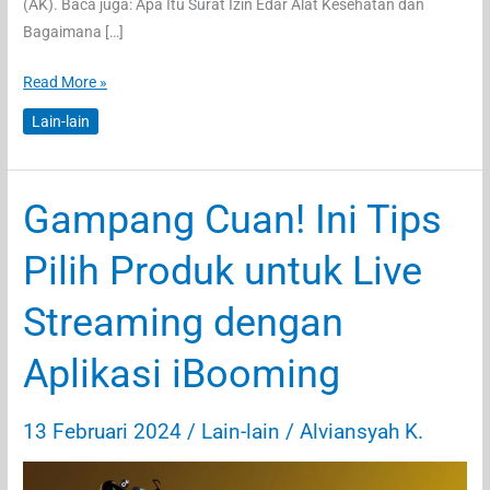
(AK). Baca juga: Apa Itu Surat Izin Edar Alat Kesehatan dan
Bagaimana […]
5
Read More »
Alasan
Lain-lain
Mengapa
Memilih
Alat
Gampang Cuan! Ini Tips
Kesehatan
Bersertifikat
Pilih Produk untuk Live
SIE
AK
Streaming dengan
Aplikasi iBooming
13 Februari 2024
/
Lain-lain
/
Alviansyah K.