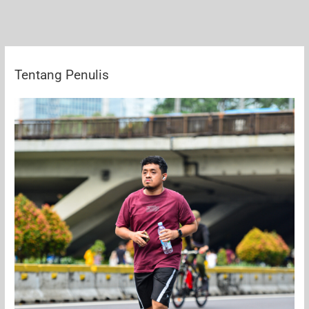
Jarak
Jauh
Tentang Penulis