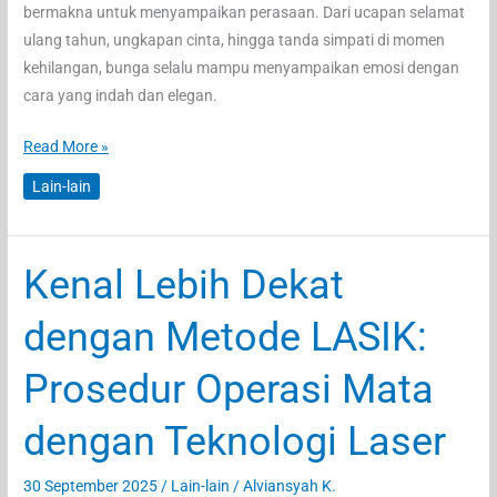
bermakna untuk menyampaikan perasaan. Dari ucapan selamat
ulang tahun, ungkapan cinta, hingga tanda simpati di momen
kehilangan, bunga selalu mampu menyampaikan emosi dengan
cara yang indah dan elegan.
Panduan
Read More »
Memilih
Lain-lain
Buket
Bunga
yang
Kenal Lebih Dekat
Tepat
untuk
dengan Metode LASIK:
Setiap
Momen
Prosedur Operasi Mata
Spesial
dengan Teknologi Laser
30 September 2025
/
Lain-lain
/
Alviansyah K.