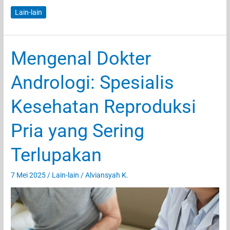
Bandung
Lain-lain
Selatan
dengan
Rental
Mengenal Dokter
Mobil
Terbaik
Andrologi: Spesialis
Kesehatan Reproduksi
Pria yang Sering
Terlupakan
7 Mei 2025
/
Lain-lain
/
Alviansyah K.