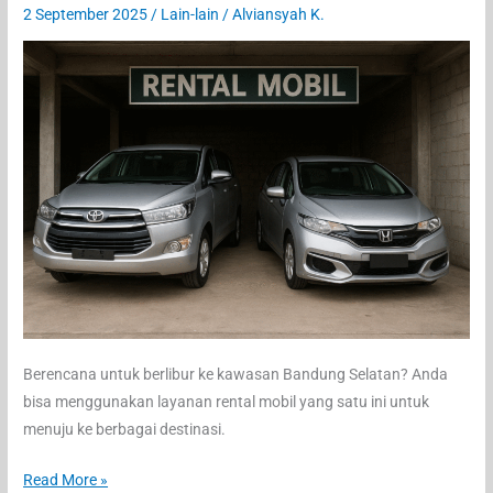
2 September 2025
/
Lain-lain
/
Alviansyah K.
Berencana untuk berlibur ke kawasan Bandung Selatan? Anda
bisa menggunakan layanan rental mobil yang satu ini untuk
menuju ke berbagai destinasi.
Eksplor
Read More »