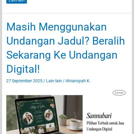
Lain-lain
Dekat
dengan
Metode
Masih Menggunakan
LASIK:
Prosedur
Undangan Jadul? Beralih
Operasi
Mata
Sekarang Ke Undangan
dengan
Teknologi
Digital!
Laser
27 September 2025
/
Lain-lain
/
Alviansyah K.