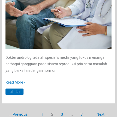
Dokter andrologi adalah spesialis medis yang fokus menangani
berbagai gangguan pada sistem reproduksi pria serta masalah
yang berkaitan dengan hormon.
Mengenal
Read More »
Dokter
Lain-lain
Andrologi:
Spesialis
Kesehatan
←
Previous
1
2
3
…
8
Next
→
Reproduksi