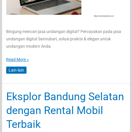
Bingung mencari jasa undangan digital? Percayakan pada jasa
undangan digital Sannubari, solusi praktis & elegan untuk
undangan modern Anda.
Masih
Read More »
Menggunakan
Lain-lain
Undangan
Jadul?
Beralih
Eksplor Bandung Selatan
Sekarang
Ke
dengan Rental Mobil
Undangan
Digital!
Terbaik