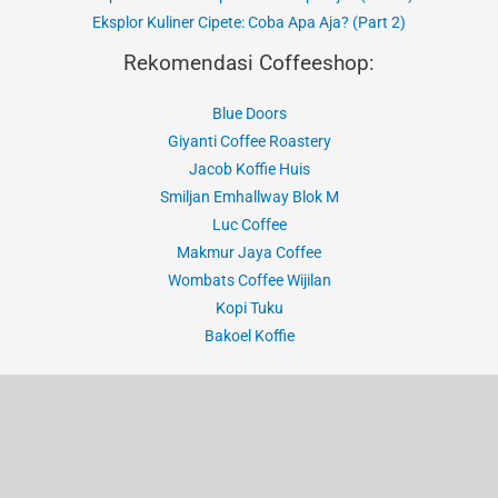
Eksplor Kuliner Cipete: Coba Apa Aja? (Part 2)
Rekomendasi Coffeeshop:
Blue Doors
Giyanti Coffee Roastery
Jacob Koffie Huis
Smiljan Emhallway Blok M
Luc Coffee
Makmur Jaya Coffee
Wombats Coffee Wijilan
Kopi Tuku
Bakoel Koffie
Hak Cipta © 2020-2026 Jurnal Alvi
Instagram
YouTube
TikTok
Threads
E-mail