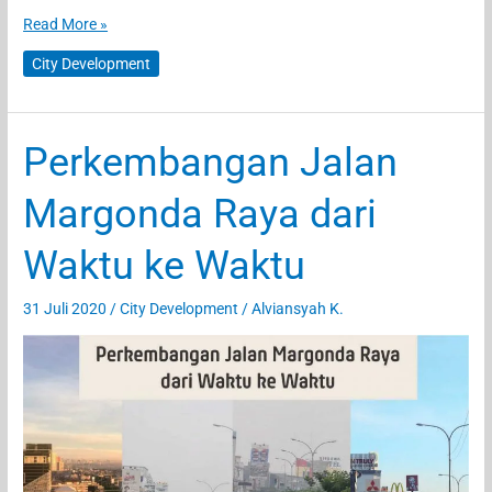
Perbaikan
Read More »
dan
City Development
Betonisasi
Jalan
Boulevard
Perkembangan Jalan
Grand
Depok
Margonda Raya dari
City
(GDC)
Waktu ke Waktu
31 Juli 2020
/
City Development
/
Alviansyah K.