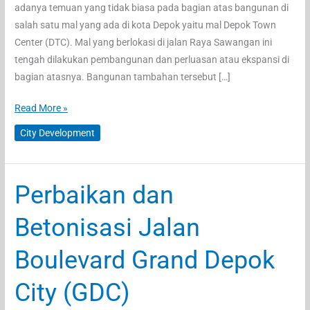
adanya temuan yang tidak biasa pada bagian atas bangunan di
salah satu mal yang ada di kota Depok yaitu mal Depok Town
Center (DTC). Mal yang berlokasi di jalan Raya Sawangan ini
tengah dilakukan pembangunan dan perluasan atau ekspansi di
bagian atasnya. Bangunan tambahan tersebut […]
Bakal
Read More »
Ada
City Development
Bioskop
di
Mal
Perbaikan dan
Depok
Town
Betonisasi Jalan
Center
(DTC)?
Boulevard Grand Depok
City (GDC)