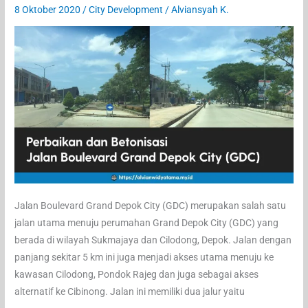
8 Oktober 2020
/
City Development
/
Alviansyah K.
Jalan Boulevard Grand Depok City (GDC) merupakan salah satu
jalan utama menuju perumahan Grand Depok City (GDC) yang
berada di wilayah Sukmajaya dan Cilodong, Depok. Jalan dengan
panjang sekitar 5 km ini juga menjadi akses utama menuju ke
kawasan Cilodong, Pondok Rajeg dan juga sebagai akses
alternatif ke Cibinong. Jalan ini memiliki dua jalur yaitu