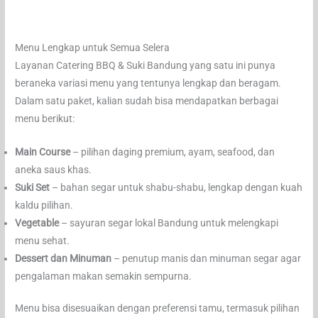
Menu Lengkap untuk Semua Selera
Layanan Catering BBQ & Suki Bandung yang satu ini punya
beraneka variasi menu yang tentunya lengkap dan beragam.
Dalam satu paket, kalian sudah bisa mendapatkan berbagai
menu berikut:
Main Course
– pilihan daging premium, ayam, seafood, dan
aneka saus khas.
Suki Set
– bahan segar untuk shabu-shabu, lengkap dengan kuah
kaldu pilihan.
Vegetable
– sayuran segar lokal Bandung untuk melengkapi
menu sehat.
Dessert dan Minuman
– penutup manis dan minuman segar agar
pengalaman makan semakin sempurna.
Menu bisa disesuaikan dengan preferensi tamu, termasuk pilihan