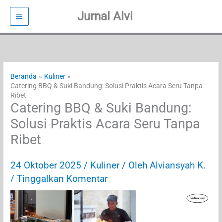
Jurnal Alvi
Lewati
ke
konten
Beranda
Kuliner
Catering BBQ & Suki Bandung: Solusi Praktis Acara Seru Tanpa
Ribet
Catering BBQ & Suki Bandung:
Solusi Praktis Acara Seru Tanpa
Ribet
24 Oktober 2025
/
Kuliner
/ Oleh
Alviansyah K.
/
Tinggalkan Komentar