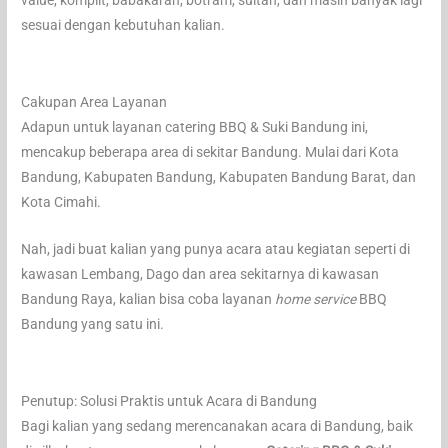
value, komplit, babakaran, botram, sultan, dan masih banyak lagi
sesuai dengan kebutuhan kalian.
Cakupan Area Layanan
Adapun untuk layanan catering BBQ & Suki Bandung ini,
mencakup beberapa area di sekitar Bandung. Mulai dari Kota
Bandung, Kabupaten Bandung, Kabupaten Bandung Barat, dan
Kota Cimahi.
Nah, jadi buat kalian yang punya acara atau kegiatan seperti di
kawasan Lembang, Dago dan area sekitarnya di kawasan
Bandung Raya, kalian bisa coba layanan
home service
BBQ
Bandung yang satu ini.
Penutup: Solusi Praktis untuk Acara di Bandung
Bagi kalian yang sedang merencanakan acara di Bandung, baik