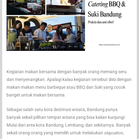
Kegiatan makan bersama dengan banyak orang memang seru
dan menyenangkan. Apalagi kalau kegiatan tersebut diisi dengan
makan-makan menu barbeque atau BBQ dan Suki yang cocok
banget untuk makan bersama.
Sebagai salah satu kota destinasi wisata, Bandung punya
banyak sekali pilihan tempat wisata yang bisa kalian kunjungi.
Mulai dari area kota Bandung, Lembang, dan sekitarnya. Banyak
sekali orang-orang yang memilih untuk melakukan
staycation
,