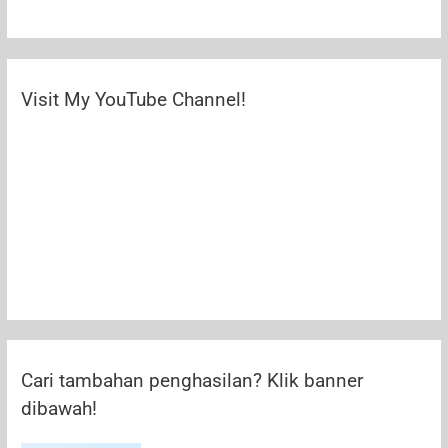
Visit My YouTube Channel!
Cari tambahan penghasilan? Klik banner
dibawah!