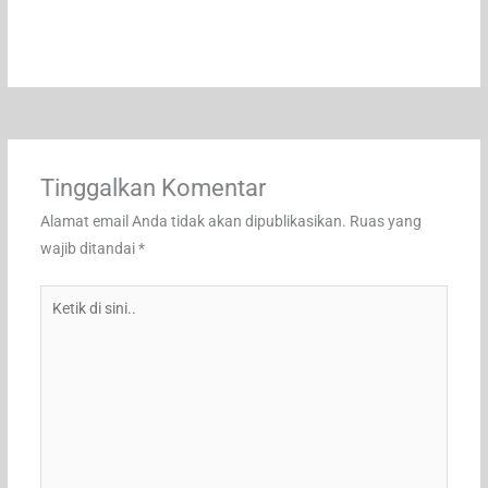
Tinggalkan Komentar
Alamat email Anda tidak akan dipublikasikan.
Ruas yang
wajib ditandai
*
Ketik
di
sini..