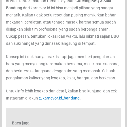
di villa, kantor, maupun rumah, layanan
Catering BBQ & Suki
Bandung
dari karnevor.id ini bisa menjadi pilihan yang sangat
menarik. Kalian tidak perlu repot dan pusing memikirkan bahan
makanan, peralatan, atau tenaga masak, karena semua sudah
disiapkan oleh tim profesional yang sudah berpengalaman.
Cukup pesan, tentukan lokasi dan waktu, lalu nikmati sajian BBQ
dan suki hangat yang dimasak langsung di tempat.
Konsep ini tidak hanya praktis, tapi juga memberi pengalaman
baru yang menyenangkan: makan bersama, menikmati suasana,
dan berinteraksi langsung dengan tim yang memasak. Sebuah
pengalaman kuliner yang lengkap, lezat, hangat, dan berkesan.
Untuk info lebih lengkap dan detail, kalian bisa kunjungi dan cek
Instagram di akun
@karnevor.id_bandung
.
Baca juga: