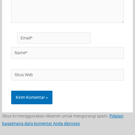
Email*
Name*
Situs
Web
Situs ini menggunakan Akismet untuk mengurangi spam.
Pelajari
bagaimana data komentar Anda diproses