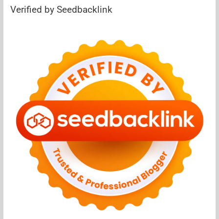
Verified by Seedbacklink