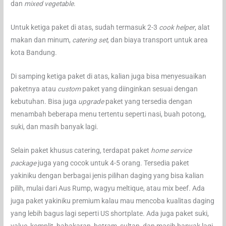
dan
mixed vegetable
.
Untuk ketiga paket di atas, sudah termasuk 2-3
cook helper
, alat
makan dan minum,
catering set
, dan biaya transport untuk area
kota Bandung.
Di samping ketiga paket di atas, kalian juga bisa menyesuaikan
paketnya atau
custom
paket yang diinginkan sesuai dengan
kebutuhan. Bisa juga
upgrade
paket yang tersedia dengan
menambah beberapa menu tertentu seperti nasi, buah potong,
suki, dan masih banyak lagi.
Selain paket khusus catering, terdapat paket
home service
package
juga yang cocok untuk 4-5 orang. Tersedia paket
yakiniku dengan berbagai jenis pilihan daging yang bisa kalian
pilih, mulai dari Aus Rump, wagyu meltique, atau mix beef. Ada
juga paket yakiniku premium kalau mau mencoba kualitas daging
yang lebih bagus lagi seperti US shortplate. Ada juga paket suki,